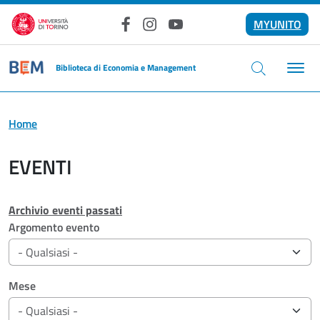
Salta al contenuto principale
MYUNITO
Facebook
Instagram
YouTube
Biblioteca di Economia e Management
Home
EVENTI
Archivio eventi passati
Filtri di ricerca
Argomento evento
Mese